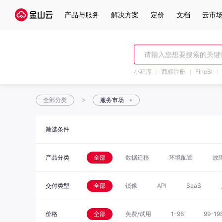
产品与服务
解决方案
定价
文档
云市
小程序
商标注册
FineBI
>
全部分类
服务市场
筛选条件
产品分类
全部
数据迁移
环境配置
故
交付类型
全部
镜像
API
SaaS
价格
全部
免费/试用
1-98
99-19