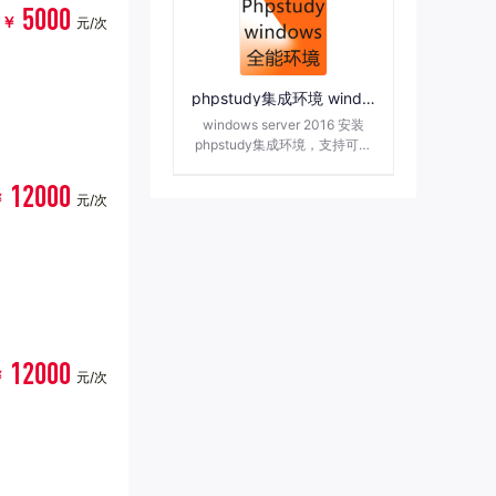
力的体现，也是国家维护网络
5000
￥
元/次
安全的重要手段。根据工信部
等监管部门的规定，未及时办
理相关资质的企业，属于无证
经营，会给予处罚措施。
phpstudy集成环境 windows | PHP | mysql
windows server 2016 安装
phpstudy集成环境，支持可视
化安装、搭建、配置服务器环
境，包含web环境搭建所需的
12000
￥
元/次
各种软件，一键安装，且全部
免费。
12000
￥
元/次