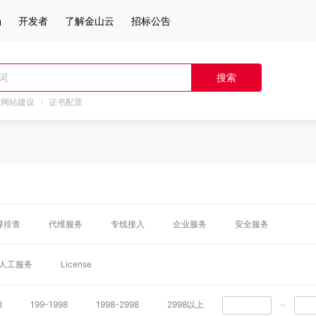
场
开发者
了解金山云
招标公告
热门搜索
搜索
云服务器
弹性IP
对象存储
IAM
网站建设
证书配置
障排查
代维服务
专线接入
企业服务
安全服务
人工服务
License
8
199-1998
1998-2998
2998以上