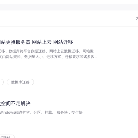
网站更换服务器 网站上云 网站迁移
迁移，数据库跨平台数据迁移、网站上云数据迁移、网站搬
度由网站架构、数据量大小、迁移方式、迁移要求等诸多因素
请先联系客服具体评估定价，然后再下单购买。直接购买无效
技术人员保障数据安全。
数据库迁移
盘空间不足解决
Windows磁盘扩容、分区、挂载。 服务快，交付快
据迁移